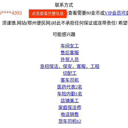
联系方式
6****4393
(查看需要80金币或
VIP会员可
点击查看完整信息
须谨慎.网站(鄂州便民网)对此不承担任何保证或连带责任! 希
可能感兴趣
车间女工
售后客服
外贸人员
急招保洁，保安，客服，工程
切配工
客车司机
医药代表2名
车险内勤1名
店铺美工
家庭保洁师
电话销售
货车司机b2