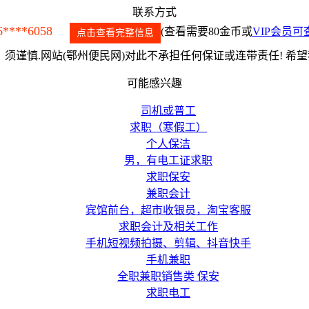
联系方式
6****6058
(查看需要80金币或
VIP会员可
点击查看完整信息
须谨慎.网站(鄂州便民网)对此不承担任何保证或连带责任! 希
可能感兴趣
司机或普工
求职（寒假工）
个人保洁
男，有电工证求职
求职保安
兼职会计
宾馆前台，超市收银员，淘宝客服
求职会计及相关工作
手机短视频拍摄、剪辑、抖音快手
手机兼职
全职兼职销售类 保安
求职电工