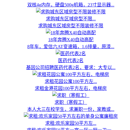
双核4g内存，硬盘500g机箱，23寸显示器...
求购城东区域房型不限...
求购城东区域房型不限装修不限
18年奔腾X40自动高配
8年车，爱信六AT变速箱，1.6排量，原漆...
医药代表2名
基因公司招聘医药代表2名，要求：大专以...
求租花园公寓100平方左...
求租金港花园100平方左右，电梯房
求职（寒假工）
本人大三在校学生，求兼职一份，家教或...
求租:欢乐家园50平方左...