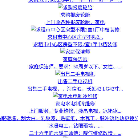
求租:欢乐家园50平方一室一厅一厨一卫一...
求购报废轮胎
上门收各种报废轮胎，家电
求租市中心区房型不限2...
求租市中心区房型不限2室1厅中档装修
家庭保洁师
家庭保洁师。要求：50周岁以下、女性、...
出售二手电视机
出售二手电视，，海信42，长虹42 LG42寸...
家电水电制冷维修
上门服务，专业维修，液晶电视，冰箱冰...
水暖电工，钻眼砸墙，...
二十六年的水暖工师傅：暖气维修改造，...